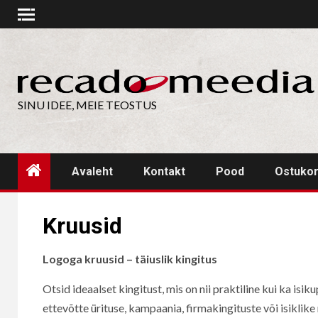
Skip
to
content
SINU IDEE, MEIE TEOSTUS
Avaleht
Kontakt
Pood
Ostuko
Kruusid
Logoga kruusid – täiuslik kingitus
Otsid ideaalset kingitust, mis on nii praktiline kui ka isi
ettevõtte ürituse, kampaania, firmakingituste või isiklike 