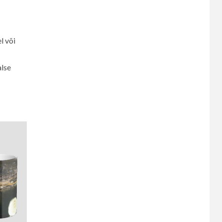
l või
alse