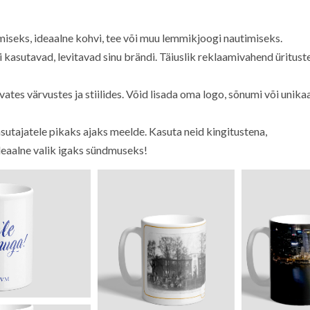
iseks, ideaalne kohvi, tee või muu lemmikjoogi nautimiseks.
 kasutavad, levitavad sinu brändi. Täiuslik reklaamivahend ürituste
ates värvustes ja stiilides. Võid lisada oma logo, sõnumi või unika
sutajatele pikaks ajaks meelde. Kasuta neid kingitustena,
eaalne valik igaks sündmuseks!