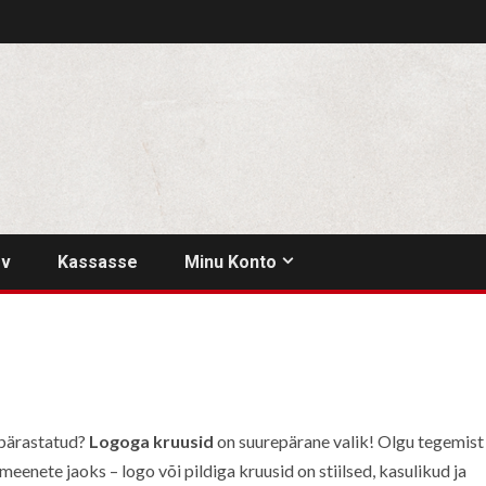
rv
Kassasse
Minu Konto
kupärastatud?
Logoga kruusid
on suurepärane valik! Olgu tegemist
meenete jaoks – logo või pildiga kruusid on stiilsed, kasulikud ja