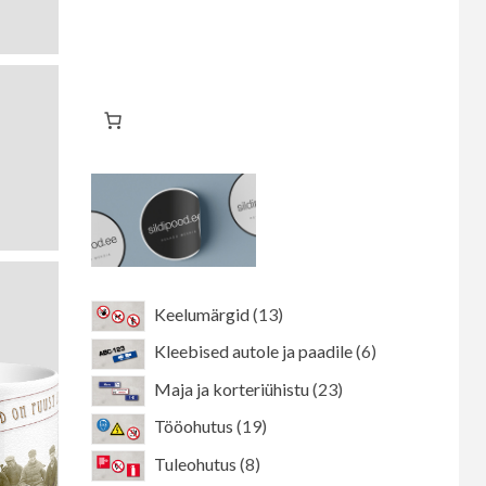
13
Keelumärgid
13
toodet
6
Kleebised autole ja paadile
6
toodet
23
Maja ja korteriühistu
23
toodet
19
Tööohutus
19
toodet
8
Tuleohutus
8