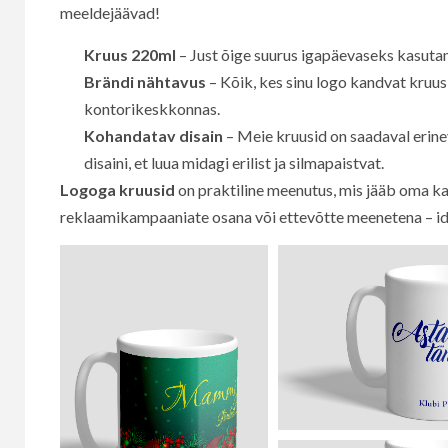
meeldejäävad!
Kruus 220ml
– Just õige suurus igapäevaseks kasutam
Brändi nähtavus
– Kõik, kes sinu logo kandvat kruusi
kontorikeskkonnas.
Kohandatav disain
– Meie kruusid on saadaval erinev
disaini, et luua midagi erilist ja silmapaistvat.
Logoga kruusid
on praktiline meenutus, mis jääb oma ka
reklaamikampaaniate osana või ettevõtte meenetena – id