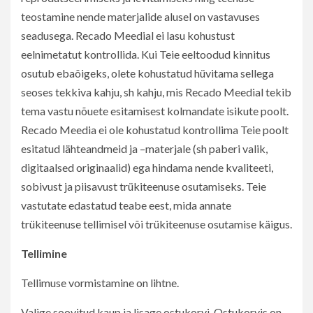
teostamine nende materjalide alusel on vastavuses
seadusega. Recado Meedial ei lasu kohustust
eelnimetatut kontrollida. Kui Teie eeltoodud kinnitus
osutub ebaõigeks, olete kohustatud hüvitama sellega
seoses tekkiva kahju, sh kahju, mis Recado Meedial tekib
tema vastu nõuete esitamisest kolmandate isikute poolt.
Recado Meedia ei ole kohustatud kontrollima Teie poolt
esitatud lähteandmeid ja –materjale (sh paberi valik,
digitaalsed originaalid) ega hindama nende kvaliteeti,
sobivust ja piisavust trükiteenuse osutamiseks. Teie
vastutate edastatud teabe eest, mida annate
trükiteenuse tellimisel või trükiteenuse osutamise käigus.
Tellimine
Tellimuse vormistamine on lihtne.
Valige soovitud kaup ja lisage ostukorvi. Ostukorvis on