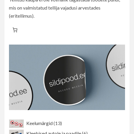
mis on valmistatud tellija vajadusi arvestades
(eritellimus).
13
Keelumärgid
13
toodet
6
Kleebised autole ja paadile
6