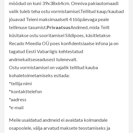
mõõdud on kuni 39x38x64cm. Omniva pakiautomaadi
valik tuleb teha ostu vormistamisel.Tellitud kaup/kaubad
jõuavad Teieni maksimaalselt 4 tööpäevaga peale
tellimuse tasumist.
Privaatsus
Andmed, mida Teilt
küsitakse ostu sooritamisel Sildipoes, käsitletakse
Recado Meedia OÜ poes konfidentsiaalse infona ja on
tagatud Eesti Vabariigis kehtestatud
andmekaitseseadusest tulenevalt.
Ostu vormistamisel on vajalik tellitud kauba
kohaletoimetamiseks esitada:
*tellija nimi
*kontakttelefon
*aadress
*e-mail
Meile usaldatud andmeid ei avaldata kolmandale
osapoolele, välja arvatud maksete teostamiseks ja