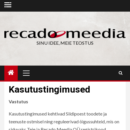
Skip
to
content
SINU IDEE, MEIE TEOSTUS
Primary
Menu
Kasutustingimused
Vastutus
Kasutustingimused kehtivad Sildipoest toodete ja
teenuste ostmisel ning reguleerivad õigussuhteid, mis on
siduvaks Teie ja Recado Meedia OÜ registrikood