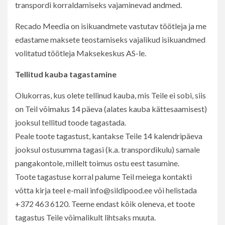
transpordi korraldamiseks vajaminevad andmed.
Recado Meedia on isikuandmete vastutav töötleja ja me
edastame maksete teostamiseks vajalikud isikuandmed
volitatud töötleja Maksekeskus AS-le.
Tellitud kauba tagastamine
Olukorras, kus olete tellinud kauba, mis Teile ei sobi, siis
on Teil võimalus 14 päeva (alates kauba kättesaamisest)
jooksul tellitud toode tagastada.
Peale toote tagastust, kantakse Teile 14 kalendripäeva
jooksul ostusumma tagasi (k.a. transpordikulu) samale
pangakontole, millelt toimus ostu eest tasumine.
Toote tagastuse korral palume Teil meiega kontakti
võtta kirja teel e-mail info@sildipood.ee või helistada
+372 463 6120. Teeme endast kõik oleneva, et toote
tagastus Teile võimalikult lihtsaks muuta.