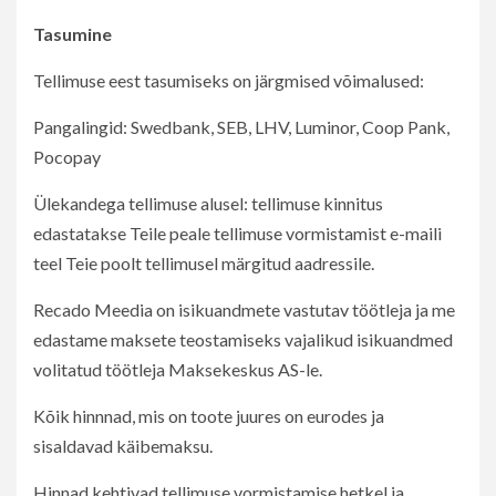
Tasumine
Tellimuse eest tasumiseks on järgmised võimalused:
Pangalingid: Swedbank, SEB, LHV, Luminor, Coop Pank,
Pocopay
Ülekandega tellimuse alusel: tellimuse kinnitus
edastatakse Teile peale tellimuse vormistamist e-maili
teel Teie poolt tellimusel märgitud aadressile.
Recado Meedia on isikuandmete vastutav töötleja ja me
edastame maksete teostamiseks vajalikud isikuandmed
volitatud töötleja Maksekeskus AS-le.
Kõik hinnnad, mis on toote juures on eurodes ja
sisaldavad käibemaksu.
Hinnad kehtivad tellimuse vormistamise hetkel ja