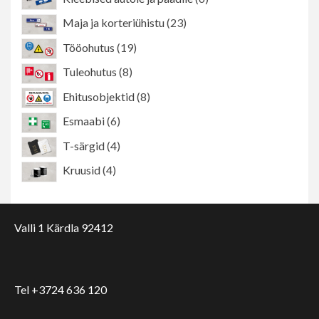
toodet
23
Maja ja korteriühistu
23
toodet
19
Tööohutus
19
toodet
8
Tuleohutus
8
toodet
8
Ehitusobjektid
8
toodet
6
Esmaabi
6
toodet
4
T-särgid
4
toodet
4
Kruusid
4
toodet
Valli 1 Kärdla 92412
Tel +3724 636 120