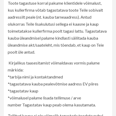
Toote tagastuse korral pakume klientidele võimalust,
kus kullerfirma võtab tagastatava toote Teile sobivalt
aadressilt peale (nt. kauba tarneaadress). Antud
olukorras Teile lisakulutusi sellega ei kaasne ja kaup
toimetatakse kullerfirma poolt tagasi lattu. Tagastatava
kauba üleandmisel palume kindlasti säilitada kauba
üleandmise akt/saateleht, mis tõendab, et kaup on Teie
poolt üle antud.
Kirjalikus taasesitamist võimaldavas vormis palume
märkida:
*tarbija nimi ja kontaktandmed
*tagastatava kauba pealevõtmise aadress EV piires
*tagastatav kaup
*võimalusel palume lisada tellimuse / arve
number Tagastatav kaup peab olema kasutamata.
Tellitud kaupa ei ole võimalik tagastada toodete puhul,