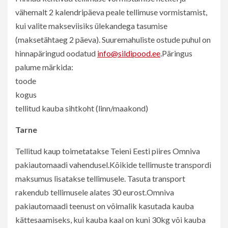
vähemalt 2 kalendripäeva peale tellimuse vormistamist,
kui valite makseviisiks ülekandega tasumise
(maksetähtaeg 2 päeva). Suuremahuliste ostude puhul on
hinnapäringud oodatud
info@sildipood.ee
.Päringus
palume märkida:
toode
kogus
tellitud kauba sihtkoht (linn/maakond)
Tarne
Tellitud kaup toimetatakse Teieni Eesti piires Omniva
pakiautomaadi vahendusel.Kõikide tellimuste transpordi
maksumus lisatakse tellimusele. Tasuta transport
rakendub tellimusele alates 30 eurost.Omniva
pakiautomaadi teenust on võimalik kasutada kauba
kättesaamiseks, kui kauba kaal on kuni 30kg või kauba