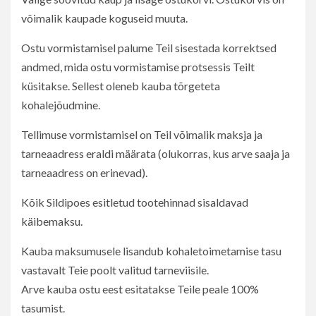
võimalik kaupade koguseid muuta.
Ostu vormistamisel palume Teil sisestada korrektsed
andmed, mida ostu vormistamise protsessis Teilt
küsitakse. Sellest oleneb kauba tõrgeteta
kohalejõudmine.
Tellimuse vormistamisel on Teil võimalik maksja ja
tarneaadress eraldi määrata (olukorras, kus arve saaja ja
tarneaadress on erinevad).
Kõik Sildipoes esitletud tootehinnad sisaldavad
käibemaksu.
Kauba maksumusele lisandub kohaletoimetamise tasu
vastavalt Teie poolt valitud tarneviisile.
Arve kauba ostu eest esitatakse Teile peale 100%
tasumist.