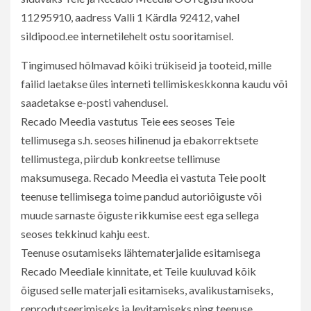
11295910, aadress Valli 1 Kärdla 92412, vahel
sildipood.ee internetilehelt ostu sooritamisel.
Tingimused hõlmavad kõiki trükiseid ja tooteid, mille
failid laetakse üles interneti tellimiskeskkonna kaudu või
saadetakse e-posti vahendusel.
Recado Meedia vastutus Teie ees seoses Teie
tellimusega s.h. seoses hilinenud ja ebakorrektsete
tellimustega, piirdub konkreetse tellimuse
maksumusega. Recado Meedia ei vastuta Teie poolt
teenuse tellimisega toime pandud autoriõiguste või
muude sarnaste õiguste rikkumise eest ega sellega
seoses tekkinud kahju eest.
Teenuse osutamiseks lähtematerjalide esitamisega
Recado Meediale kinnitate, et Teile kuuluvad kõik
õigused selle materjali esitamiseks, avalikustamiseks,
reprodutseerimiseks ja levitamiseks ning teenuse