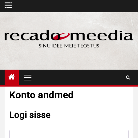
Skip
to
content
SINU IDEE, MEIE TEOSTUS
Primary
Menu
Konto andmed
Logi sisse