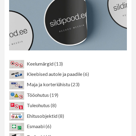
13
Keelumärgid
13
toodet
6
Kleebised autole ja paadile
6
toodet
23
Maja ja korteriühistu
23
toodet
19
Tööohutus
19
toodet
8
Tuleohutus
8
toodet
8
Ehitusobjektid
8
toodet
6
Esmaabi
6
toodet