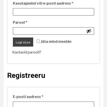
Nõutud
Kasutajanimi või e-posti aadress
*
Nõutud
Parool
*
Jäta mind meelde
Logi sisse
Kaotasid parooli?
Registreeru
Nõutud
E-posti aadress
*