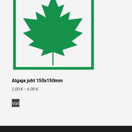
Algaja juht 150x150mm
Hinnavahemik:
2,00
€
–
6,00
€
2,00 €
Sellel
kuni
Vali
tootel
6,00 €
on
mitu
varianti.