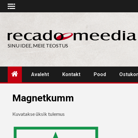
Skip
to
content
SINU IDEE, MEIE TEOSTUS
Avaleht
Kontakt
Pood
Ostuko
Magnetkumm
Kuvatakse üksik tulemus