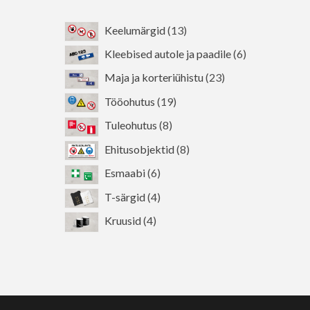
13
Keelumärgid
13
toodet
6
Kleebised autole ja paadile
6
toodet
23
Maja ja korteriühistu
23
toodet
19
Tööohutus
19
toodet
8
Tuleohutus
8
toodet
8
Ehitusobjektid
8
toodet
6
Esmaabi
6
toodet
4
T-särgid
4
toodet
4
Kruusid
4
toodet