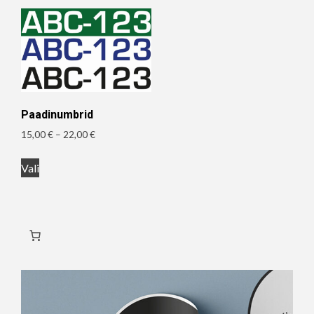
Paadinumbrid
Hinnavahemik:
15,00
€
–
22,00
€
15,00 €
Sellel
kuni
Vali
tootel
22,00 €
on
mitu
varianti.
Valikuid
saab
teha
tootelehel.