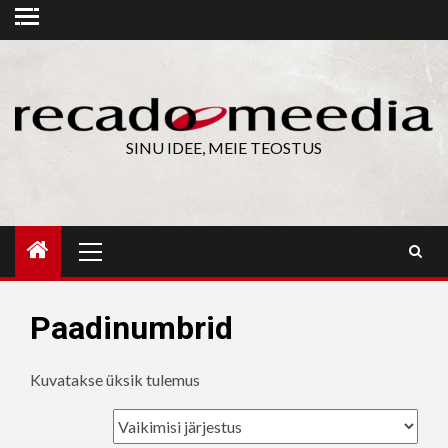
Skip
to
content
SINU IDEE, MEIE TEOSTUS
Primary
Menu
Paadinumbrid
Kuvatakse üksik tulemus