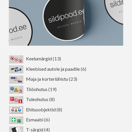
13
Keelumärgid
13
toodet
6
Kleebised autole ja paadile
6
toodet
23
Maja ja korteriühistu
23
toodet
19
Tööohutus
19
toodet
8
Tuleohutus
8
toodet
8
Ehitusobjektid
8
toodet
6
Esmaabi
6
toodet
4
T-särgid
4