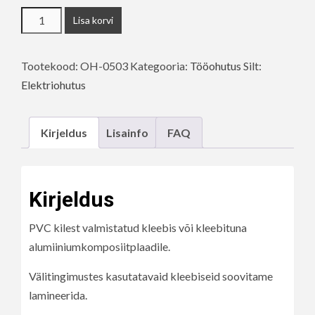
Elektrilöögi
Lisa korvi
oht
-
Tootekood:
OH-0503
Kategooria:
Tööohutus
Silt:
eluohtlik
Elektriohutus
kogus
Kirjeldus
Lisainfo
FAQ
Kirjeldus
PVC kilest valmistatud kleebis või kleebituna
alumiiniumkomposiitplaadile.
Välitingimustes kasutatavaid kleebiseid soovitame
lamineerida.