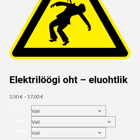
Elektrilöögi oht – eluohtlik
Hinnavahemik:
2,50
€
–
17,00
€
2,50 €
Mõõt
kuni
Materjal
17,00 €
Laminaat