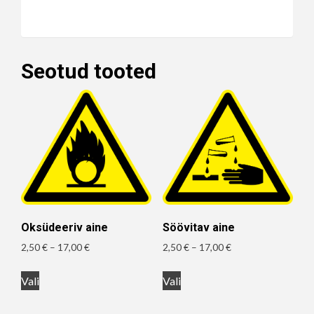
Seotud tooted
Oksüdeeriv aine
Söövitav aine
Hinnavahemik:
Hinnavahemik:
2,50
€
–
17,00
€
2,50
€
–
17,00
€
2,50 €
2,50 €
Sellel
Sellel
kuni
kuni
Vali
Vali
tootel
tootel
17,00 €
17,00 €
on
on