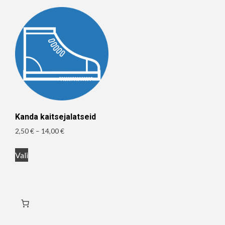
mitu
mitu
varianti.
varianti.
Valikuid
Valikuid
saab
saab
teha
teha
tootelehel.
tootelehel.
Kanda kaitsejalatseid
Hinnavahemik:
2,50
€
–
14,00
€
2,50 €
Sellel
kuni
Vali
tootel
14,00 €
on
mitu
varianti.
Valikuid