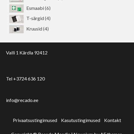
toodet
6
Esmaabi
6
toodet
4
T-särgid
4
toodet
4
Kruusid
4
toodet
Valli 1 Kärdla 92412
Tel +3724 636 120
info@recado.ee
Privaatsustingimused
Kasutustingimused
Kontakt