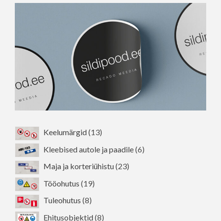
saab
teha
tootelehel.
13
Keelumärgid
13
toodet
6
Kleebised autole ja paadile
6
toodet
23
Maja ja korteriühistu
23
toodet
19
Tööohutus
19
toodet
8
Tuleohutus
8
toodet
8
Ehitusobjektid
8