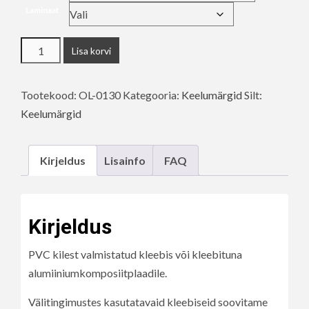
Laminaat
Kalastus
Lisa korvi
keelatud
kogus
Tootekood:
OL-0130
Kategooria:
Keelumärgid
Silt:
Keelumärgid
Kirjeldus
Lisainfo
FAQ
Kirjeldus
PVC kilest valmistatud kleebis või kleebituna
alumiiniumkomposiitplaadile.
Välitingimustes kasutatavaid kleebiseid soovitame