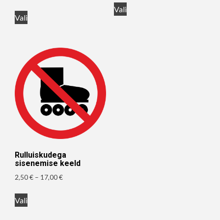
Sellel
2,50 €
kuni
Sellel
Vali
tootel
kuni
Vali
17,00 €
tootel
on
17,00 €
on
mitu
mitu
varianti.
varianti.
Valikuid
Valikuid
saab
saab
teha
teha
tootelehel.
tootelehel.
Rulluiskudega
sisenemise keeld
Hinnavahemik:
2,50
€
–
17,00
€
2,50 €
Sellel
kuni
Vali
tootel
17,00 €
on