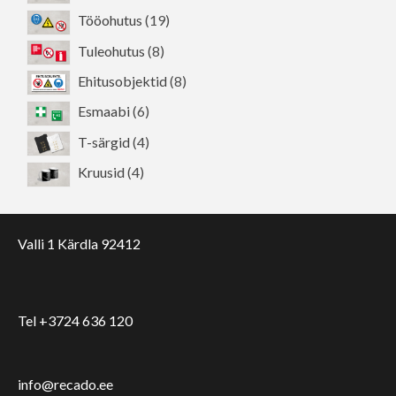
toodet
19
Tööohutus
19
toodet
8
Tuleohutus
8
toodet
8
Ehitusobjektid
8
toodet
6
Esmaabi
6
toodet
4
T-särgid
4
toodet
4
Kruusid
4
toodet
Valli 1 Kärdla 92412
Tel +3724 636 120
info@recado.ee