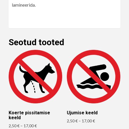
lamineerida.
Seotud tooted
Koerte pissitamise
Ujumise keeld
keeld
Hinnavahemik:
2,50
€
–
17,00
€
Hinnavahemik:
2,50
€
–
17,00
€
2,50 €