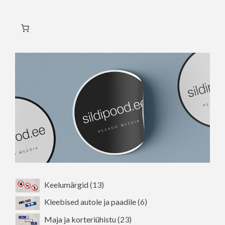
mitu
varianti.
Valikuid
saab
teha
tootelehel.
13
Keelumärgid
13
toodet
6
Kleebised autole ja paadile
6
toodet
23
Maja ja korteriühistu
23