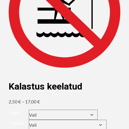
Kalastus keelatud
Hinnavahemik:
2,50
€
–
17,00
€
2,50 €
Mõõt
kuni
Materjal
17,00 €