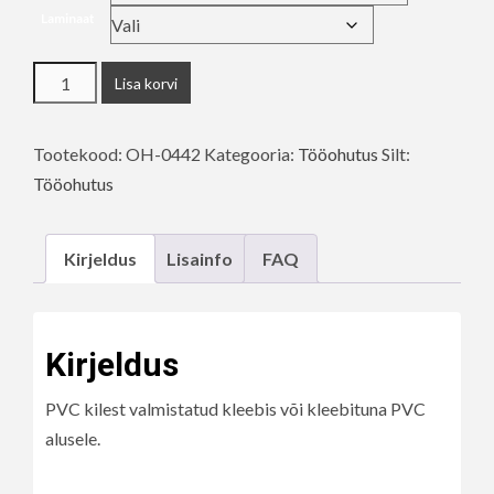
Laminaat
Kanda
Lisa korvi
kaitsejalatseid
kogus
Tootekood:
OH-0442
Kategooria:
Tööohutus
Silt:
Tööohutus
Kirjeldus
Lisainfo
FAQ
Kirjeldus
PVC kilest valmistatud kleebis või kleebituna PVC
alusele.