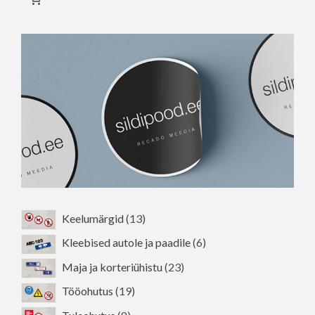
Valikuid
saab
teha
tootelehel.
13
Keelumärgid
13
toodet
6
Kleebised autole ja paadile
6
toodet
23
Maja ja korteriühistu
23
toodet
19
Tööohutus
19
toodet
8