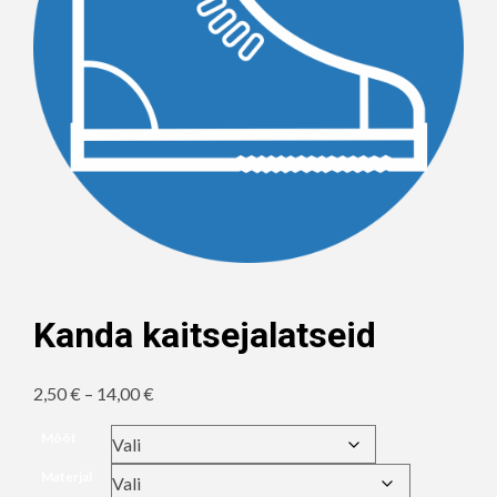
Kanda kaitsejalatseid
Hinnavahemik:
2,50
€
–
14,00
€
2,50 €
Mõõt
kuni
Materjal
14,00 €