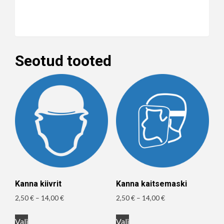
Seotud tooted
Kanna kiivrit
Kanna kaitsemaski
Hinnavahemik:
Hinnavahemik:
2,50
€
–
14,00
€
2,50
€
–
14,00
€
2,50 €
2,50 €
Sellel
Sellel
kuni
kuni
Vali
Vali