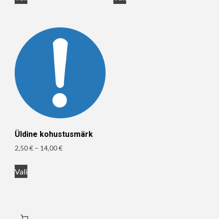
tootel
tootel
14,00 €
14,00 €
on
on
mitu
mitu
varianti.
varianti.
Valikuid
Valikuid
saab
saab
teha
teha
tootelehel.
tootelehel.
Üldine kohustusmärk
Hinnavahemik:
2,50
€
–
14,00
€
2,50 €
Sellel
kuni
Vali
tootel
14,00 €
on
mitu
varianti.