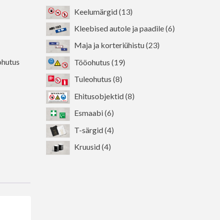
13
Keelumärgid
13
toodet
6
Kleebised autole ja paadile
6
toodet
23
Maja ja korteriühistu
23
toodet
19
hutus
Tööohutus
19
toodet
8
Tuleohutus
8
toodet
8
Ehitusobjektid
8
toodet
6
Esmaabi
6
toodet
4
T-särgid
4
toodet
4
Kruusid
4
toodet