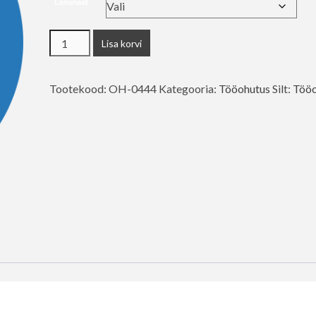
Laminaat
Kasuta
Lisa korvi
kaitseprille
kogus
Tootekood:
OH-0444
Kategooria:
Tööohutus
Silt:
Tööo