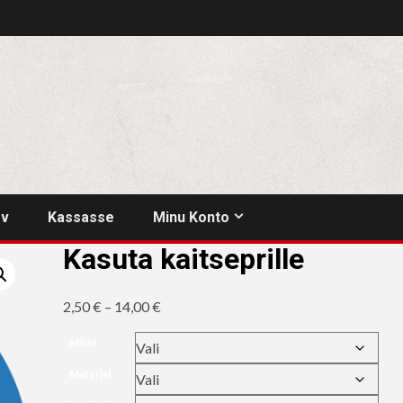
rv
Kassasse
Minu Konto
Kasuta kaitseprille
Hinnavahemik:
2,50
€
–
14,00
€
2,50 €
Mõõt
kuni
Materjal
14,00 €