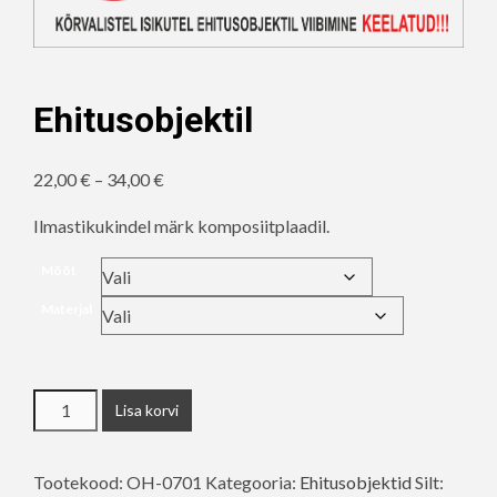
Ehitusobjektil
Hinnavahemik:
22,00
€
–
34,00
€
22,00 €
Ilmastikukindel märk komposiitplaadil.
kuni
34,00 €
Mõõt
Materjal
Ehitusobjektil
Lisa korvi
kogus
Tootekood:
OH-0701
Kategooria:
Ehitusobjektid
Silt: