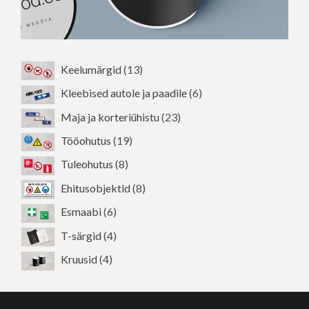
13
Keelumärgid
13
toodet
6
Kleebised autole ja paadile
6
toodet
23
Maja ja korteriühistu
23
toodet
19
Tööohutus
19
toodet
8
Tuleohutus
8
toodet
8
Ehitusobjektid
8
toodet
6
Esmaabi
6
toodet
4
T-särgid
4
toodet
4
Kruusid
4
toodet