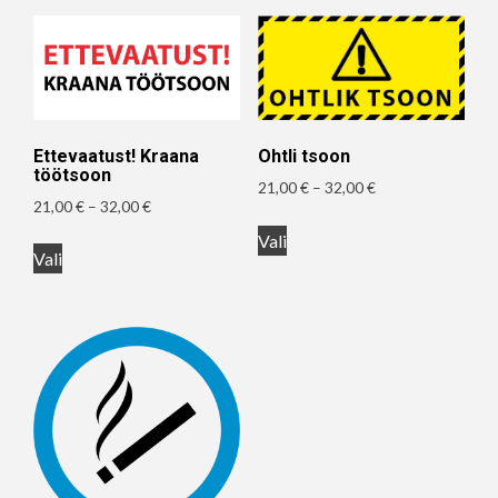
Ettevaatust! Kraana
Ohtli tsoon
töötsoon
Hinnavahemik:
21,00
€
–
32,00
€
Hinnavahemik:
21,00
€
–
32,00
€
21,00 €
Sellel
21,00 €
kuni
Sellel
Vali
tootel
kuni
Vali
32,00 €
tootel
on
32,00 €
on
mitu
mitu
varianti.
varianti.
Valikuid
Valikuid
saab
saab
teha
teha
tootelehel.
tootelehel.