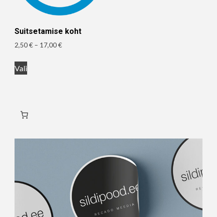
Suitsetamise koht
Hinnavahemik:
2,50
€
–
17,00
€
2,50 €
Sellel
kuni
Vali
tootel
17,00 €
on
mitu
varianti.
Valikuid
saab
teha
tootelehel.