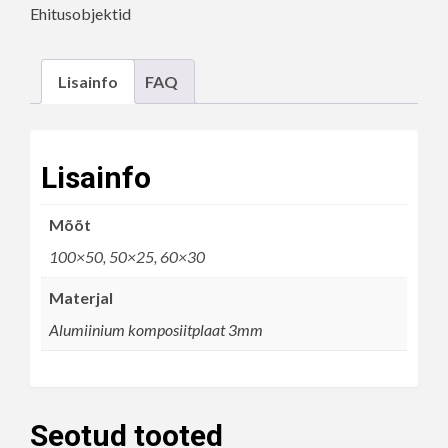
Ehitusobjektid
Lisainfo
FAQ
Lisainfo
Mõõt
100×50, 50×25, 60×30
Materjal
Alumiinium komposiitplaat 3mm
Seotud tooted