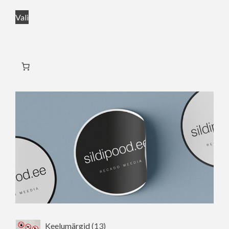
4,00 €
Sellel
kuni
Vali
tootel
6,00 €
on
mitu
varianti.
Valikuid
saab
teha
tootelehel.
13
Keelumärgid
13