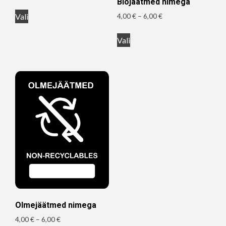
Biojäätmed nimega
3,00 €
Sellel
kuni
Hinnavahemik:
4,00
€
–
6,00
€
Vali
tootel
4,00 €
4,00 €
Sellel
on
kuni
Vali
tootel
mitu
6,00 €
on
varianti.
mitu
Valikuid
varianti.
saab
Valikuid
teha
saab
tootelehel.
teha
tootelehel.
Olmejäätmed nimega
Hinnavahemik:
4,00
€
–
6,00
€