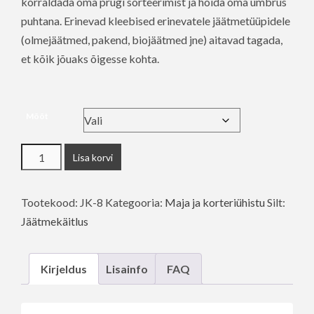
korraldada oma prügi sorteerimist ja hoida oma ümbrus
puhtana. Erinevad kleebised erinevatele jäätmetüüpidele
(olmejäätmed, pakend, biojäätmed jne) aitavad tagada,
et kõik jõuaks õigesse kohta.
Mõõt
Pakend
Lisa korvi
kogus
Tootekood:
JK-8
Kategooria:
Maja ja korteriühistu
Silt:
Jäätmekäitlus
Kirjeldus
Lisainfo
FAQ