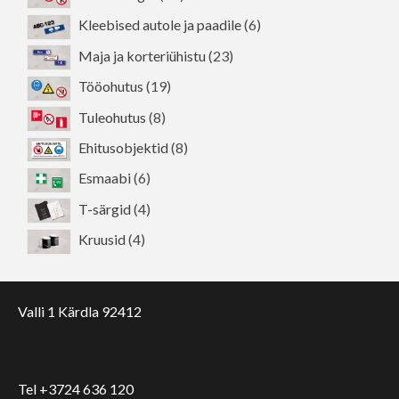
toodet
6
Kleebised autole ja paadile
6
toodet
23
Maja ja korteriühistu
23
toodet
19
Tööohutus
19
toodet
8
Tuleohutus
8
toodet
8
Ehitusobjektid
8
toodet
6
Esmaabi
6
toodet
4
T-särgid
4
toodet
4
Kruusid
4
toodet
Valli 1 Kärdla 92412
Tel +3724 636 120