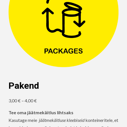
Pakend
Hinnavahemik:
3,00
€
–
4,00
€
3,00 €
Tee oma jäätmekäitlus lihtsaks
kuni
Kasutage meie
jäätmekäitluse kleebiseid
konteineritele, et
4,00 €