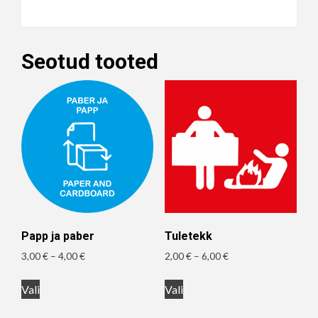
Seotud tooted
Papp ja paber
Tuletekk
Hinnavahemik:
Hinnavahemik:
3,00
€
–
4,00
€
2,00
€
–
6,00
€
3,00 €
2,00 €
Sellel
Sellel
kuni
kuni
Vali
Vali
tootel
tootel
4,00 €
6,00 €
on
on