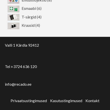
toodet
6
Esmaabi
6
toodet
4
T-särgid
4
toodet
4
Kruusid
4
toodet
Valli 1 Kärdla 92412
Tel +3724 636 120
info@recado.ee
Privaatsustingimused
Kasutustingimused
Kontakt