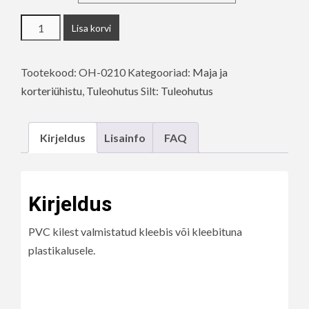
Seadise
Lisa korvi
asukoht
kogus
Tootekood:
OH-0210
Kategooriad:
Maja ja
korteriühistu
,
Tuleohutus
Silt:
Tuleohutus
Kirjeldus
Lisainfo
FAQ
Kirjeldus
PVC kilest valmistatud kleebis või kleebituna
plastikalusele.