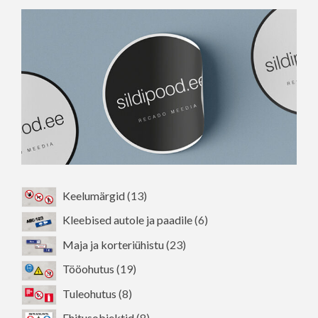
saab
teha
tootelehel.
13
Keelumärgid
13
toodet
6
Kleebised autole ja paadile
6
toodet
23
Maja ja korteriühistu
23
toodet
19
Tööohutus
19
toodet
8
Tuleohutus
8
toodet
8
Ehitusobjektid
8