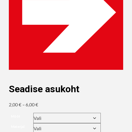
Seadise asukoht
Hinnavahemik:
2,00
€
–
6,00
€
2,00 €
Mõõt
kuni
Materjal
6,00 €