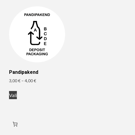
mitu
mitu
varianti.
varianti.
Valikuid
Valikuid
saab
saab
teha
teha
tootelehel.
tootelehel.
Pandipakend
Hinnavahemik:
3,00
€
–
4,00
€
3,00 €
Sellel
kuni
Vali
tootel
4,00 €
on
mitu
varianti.
Valikuid