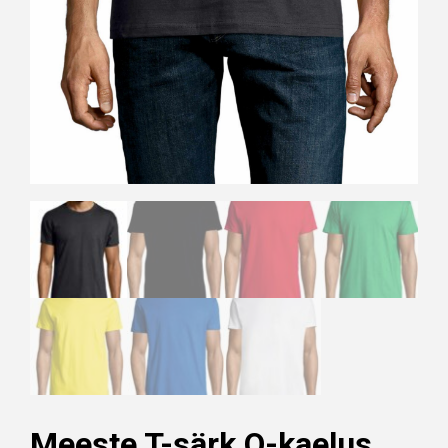
Meeste T-särk O-kaelus