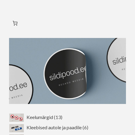
on
on
mitu
mitu
varianti.
varianti.
Valikuid
Valikuid
saab
saab
teha
teha
tootelehel.
tootelehel.
13
Keelumärgid
13
toodet
6
Kleebised autole ja paadile
6