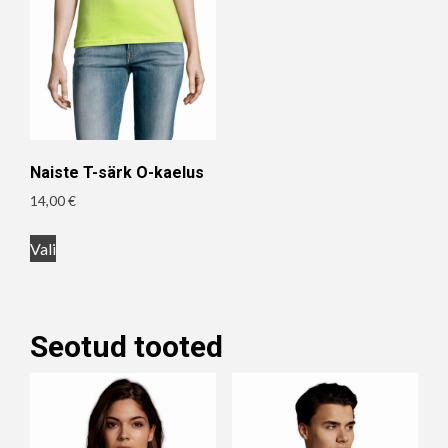
Naiste T-särk O-kaelus
14,00
€
Sellel
Vali
tootel
on
mitu
Seotud tooted
varianti.
Valikuid
saab
teha
tootelehel.