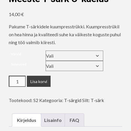
14,00
€
Pakume T-särkidele kuumpresstrükki. Kuumpresstrükil
on hea hinna ja kvaliteedi suhe ka väikeste koguste puhul
ning töö valmib kiiresti.
Värvid
Suurused
Meeste
Lisa korvi
T-
särk
Tootekood:
S2
Kategooria:
T-särgid
Silt:
T-särk
O-
kaelus
kogus
Kirjeldus
Lisainfo
FAQ