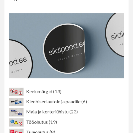
13
Keelumärgid
13
toodet
6
Kleebised autole ja paadile
6
toodet
23
Maja ja korteriühistu
23
toodet
19
Tööohutus
19
toodet
8
Tuleohutus
8