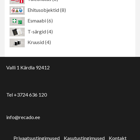
toodet
8
Ehitusobjektid
8
toodet
6
Esmaabi
6
toodet
4
T-särgid
4
toodet
4
Kruusid
4
toodet
Valli 1 Kärdla 92412
Tel +3724 636 120
info@recado.ee
Privaatsustingimused
Kasutustingimused
Kontakt